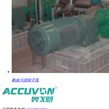
剩余污泥转子泵