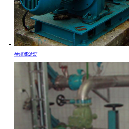
抽罐底油泵