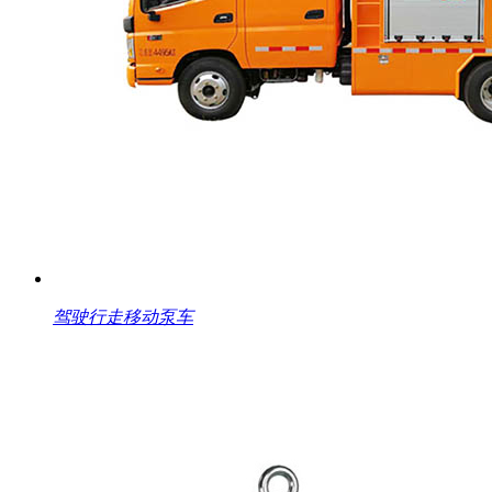
驾驶行走移动泵车