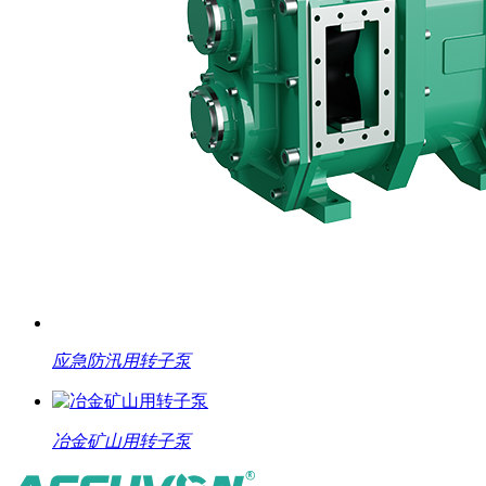
应急防汛用转子泵
冶金矿山用转子泵