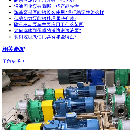
剩余污泥转子泵具有什么优势
污油回收泵有着哪一些产品特性
鸡粪泵是否能够长久使用?运行稳定性怎么样
低剪切力泵能够处理哪些介质?
防汛移动泵车主要应用于什么范围
如何选购到优质的消防泡沫液泵?
餐厨垃圾泵使用具有哪些特点?
相关
新闻
了解更多 +