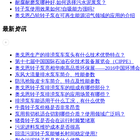
耐腐耐磨泵哪种好,如何选择污水泥浆泵？
转子泵使用效果如何?自吸能力强吗?
奥戈恩凸轮转子泵在可再生能源沼气领域的应用的介绍
最新
资讯
奥戈恩生产的排涝泵车泵头有什么技术优势特点？
第十七届中国国际石油石化技术装备展览会（CIPPE）
奥戈恩转子泵亮相华南高品质环保展——2016中国环博
东风大流量排水泵车简介、性能参数
防汛抢险皮卡车简介、特点及性能参数
奥戈恩转子泵排涝泵车的组成有哪些部分？
奥戈恩转子泵排涝泵车的应用场景有哪些？
排涝泵车能适用于什么工况，有什么优势
牛粪转子泵价格是否非常昂贵
泵用剪切机适合切割哪些介质？使用领域广泛吗？
猪粪转子泵是否会在运行时频繁堵塞
污泥进料泵维护成本是否很高
回流污泥转子泵能够长时间稳定使用?