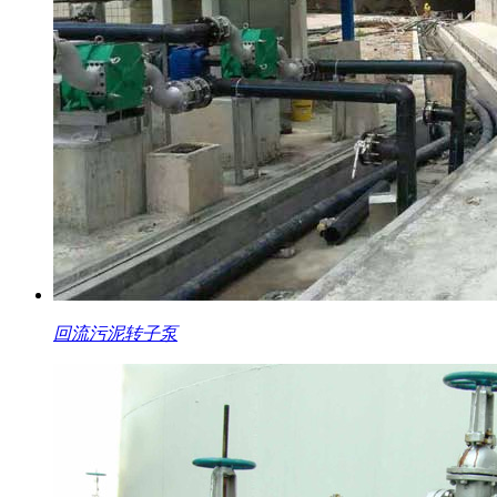
回流污泥转子泵