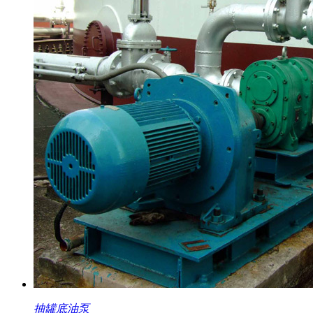
抽罐底油泵